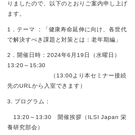
りましたので、以下のとおりご案内申し上げ
ます。
1．テーマ ：「健康寿命延伸に向け、各世代
で解決すべき課題と対策とは：老年期編」
2．開催日時：
2024
年
6
月
19
日（水曜日）
13:20
～
15:30
（
13:00
より本セミナー接続
先の
URL
から入室できます）
3. プログラム：
13:20～
13:30
開催挨拶（
ILSI Japan
栄
養研究部会）