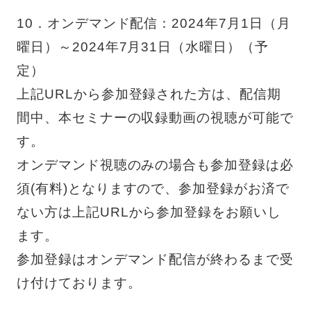
10．オンデマンド配信：
2024
年
7
月
1
日（月
曜日）～
2024
年
7
月
31
日（水曜日）（予
定）
上記
URL
から参加登録された方は、配信期
間中、本セミナーの収録動画の視聴が可能で
す。
オンデマンド視聴のみの場合も参加登録は必
須
(
有料
)
となりますので、参加登録がお済で
ない方は上記
URL
から参加登録をお願いし
ます。
参加登録はオンデマンド配信が終わるまで受
け付けております。