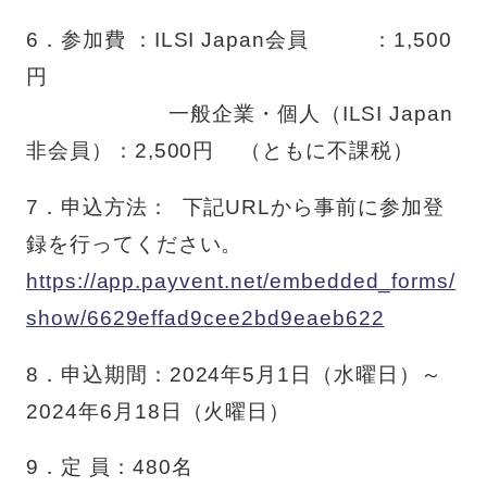
6．参加費 ：
ILSI Japan
会員
：
1,500
円
一般企業・個人（
ILSI Japan
非会員）：
2,500
円
（ともに不課税）
7．申込方法：
下記
URL
から事前に参加登
録を行ってください。
https://app.payvent.net/embedded_forms/
show/6629effad9cee2bd9eaeb622
8．申込期間：
2024
年
5
月
1
日（水曜日）～
2024
年
6
月
18
日（火曜日）
9．定
員：
480
名