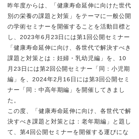
昨年度からは、「健康寿命延伸に向けた世代
別の栄養の課題と対策」をテーマに一般公開
の学術セミナーを開催することを活動目標と
し、
2023
年
6
月
23
日には第
1
回公開セミナー
「健康寿命延伸に向け、各世代で解決すべき
課題と対策とは：妊婦・乳幼児編」を、10
月
23
日には第
2
回公開セミナー「同：小児期
編」を、
2024
年
2
月
16
日には第
3
回公開セミ
ナー「同：中高年期編」を開催してきまし
た。
この度、「健康寿命延伸に向け、各世代で解
決すべき課題と対策とは：老年期編」と題し
て、第
4
回公開セミナーを開催する運びにな