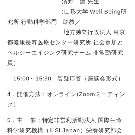
清野 諭 先生
（山形大学
Well-Being
研
究所 行動科学部門 助教／
地方独立行政法人 東京
都健康長寿医療センター研究所 社会参加と
ヘルシーエイジング研究チーム 非常勤研究
員）
15:00～
15:30
質疑応答（座談会形式）
4．開催方法：オンライン
(Zoom
ミーティン
グ）
5．主
催：特定非営利活動法人 国際生命
科学研究機構（
ILSI Japan
）栄養研究部会